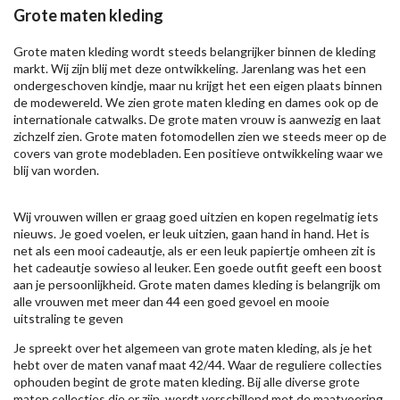
Grote maten kleding
Grote maten kleding wordt steeds belangrijker binnen de kleding
markt. Wij zijn blij met deze ontwikkeling. Jarenlang was het een
ondergeschoven kindje, maar nu krijgt het een eigen plaats binnen
de modewereld. We zien grote maten kleding en dames ook op de
internationale catwalks. De grote maten vrouw is aanwezig en laat
zichzelf zien. Grote maten fotomodellen zien we steeds meer op de
covers van grote modebladen. Een positieve ontwikkeling waar we
blij van worden.
Wij vrouwen willen er graag goed uitzien en kopen regelmatig iets
nieuws. Je goed voelen, er leuk uitzien, gaan hand in hand. Het is
net als een mooi cadeautje, als er een leuk papiertje omheen zit is
het cadeautje sowieso al leuker. Een goede outfit geeft een boost
aan je persoonlijkheid. Grote maten dames kleding is belangrijk om
alle vrouwen met meer dan 44 een goed gevoel en mooie
uitstraling te geven
Je spreekt over het algemeen van grote maten kleding, als je het
hebt over de maten vanaf maat 42/44. Waar de reguliere collecties
ophouden begint de grote maten kleding. Bij alle diverse grote
maten collecties die er zijn, wordt verschillend met de maatvoering