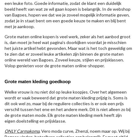
een leuke foto. Goede informatie, zodat de klant een duidelijk
beeld heeft van wat ze wil gaan kopen is belangrijk. In de webshop
van Bagoes, hopen we dat we je zoveel mogelijk informatie geven,
zodat je in staat bent om een goede keuze te maken en blij bent
met je aankoop.
Grote maten online kopen is veel werk, zeker als het aanbod groot
is, dan moet je heel wat pagina's doorkijken voordat je misschien
het juiste artikel hebt gevonden. Maar wat is het toch geweldig om
te zien dat er zoveel leuke artikelen zijn binnen de grote maten
online wereld van Bagoes. Zoveel keuze, stijlen en prijsklassen.
Volop genieten voor de grote maten online-shopper.
Grote maten kleding goedkoop
Welke vrouw is nu niet dol op leuke koopjes. Over het algemeen
wordt er vaak beweerd dat grote maten kleding prijzig is. Soms is
dit ook wel zo, maar bij de reguliere collecties is er ook een prijs
verschil tussen het ene en het andere merk. Dit is niet alleen zo bij
de grote maten mode. Elk grote maten kleding merk heeft zijn
eigen doelstelling en prijsklasse.
ONLY Carmakoma
, Vero moda curve, Zhenzi, noem maar op. Wij bij
Bagoes vinden betaalbare collecties erg belangrijk. Er moet altijd