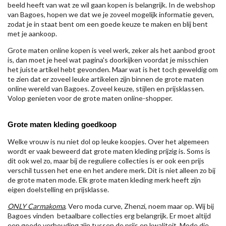
beeld heeft van wat ze wil gaan kopen is belangrijk. In de webshop
van Bagoes, hopen we dat we je zoveel mogelijk informatie geven,
zodat je in staat bent om een goede keuze te maken en blij bent
met je aankoop.
Grote maten online kopen is veel werk, zeker als het aanbod groot
is, dan moet je heel wat pagina's doorkijken voordat je misschien
het juiste artikel hebt gevonden. Maar wat is het toch geweldig om
te zien dat er zoveel leuke artikelen zijn binnen de grote maten
online wereld van Bagoes. Zoveel keuze, stijlen en prijsklassen.
Volop genieten voor de grote maten online-shopper.
Grote maten kleding goedkoop
Welke vrouw is nu niet dol op leuke koopjes. Over het algemeen
wordt er vaak beweerd dat grote maten kleding prijzig is. Soms is
dit ook wel zo, maar bij de reguliere collecties is er ook een prijs
verschil tussen het ene en het andere merk. Dit is niet alleen zo bij
de grote maten mode. Elk grote maten kleding merk heeft zijn
eigen doelstelling en prijsklasse.
ONLY Carmakoma
, Vero moda curve, Zhenzi, noem maar op. Wij bij
Bagoes vinden betaalbare collecties erg belangrijk. Er moet altijd
een goede verhouding zijn tussen de prijs en kwaliteit. Mode die