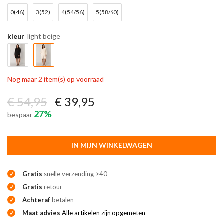
0(46)
3(52)
4(54/56)
5(58/60)
kleur
light beige
Nog maar 2 item(s) op voorraad
€ 54,95
€ 39,95
27%
bespaar
IN MIJN WINKELWAGEN
Gratis
snelle verzending >40
Gratis
retour
Achteraf
betalen
Maat advies
Alle artikelen zijn opgemeten