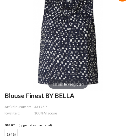
Tik om te vergroten
Blouse Finest BY BELLA
Artikelnummer:
33175P
Kwaliteit:
100% Viscose
maat
(opgemeten maattabel)
1 (48)