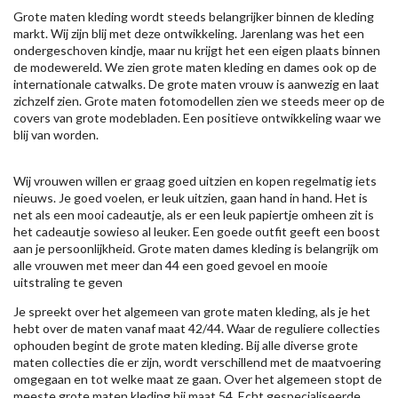
Grote maten kleding wordt steeds belangrijker binnen de kleding
markt. Wij zijn blij met deze ontwikkeling. Jarenlang was het een
ondergeschoven kindje, maar nu krijgt het een eigen plaats binnen
de modewereld. We zien grote maten kleding en dames ook op de
internationale catwalks. De grote maten vrouw is aanwezig en laat
zichzelf zien. Grote maten fotomodellen zien we steeds meer op de
covers van grote modebladen. Een positieve ontwikkeling waar we
blij van worden.
Wij vrouwen willen er graag goed uitzien en kopen regelmatig iets
nieuws. Je goed voelen, er leuk uitzien, gaan hand in hand. Het is
net als een mooi cadeautje, als er een leuk papiertje omheen zit is
het cadeautje sowieso al leuker. Een goede outfit geeft een boost
aan je persoonlijkheid. Grote maten dames kleding is belangrijk om
alle vrouwen met meer dan 44 een goed gevoel en mooie
uitstraling te geven
Je spreekt over het algemeen van grote maten kleding, als je het
hebt over de maten vanaf maat 42/44. Waar de reguliere collecties
ophouden begint de grote maten kleding. Bij alle diverse grote
maten collecties die er zijn, wordt verschillend met de maatvoering
omgegaan en tot welke maat ze gaan. Over het algemeen stopt de
meeste grote maten kleding bij maat 54. Echt gespecialiseerde