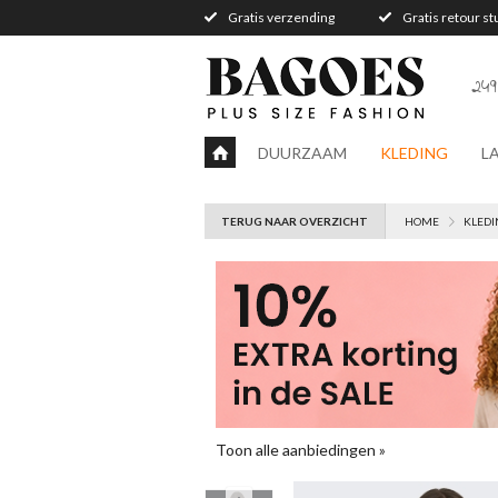
Gratis verzending
Gratis retour s
249
DUURZAAM
KLEDING
L
TERUG NAAR OVERZICHT
HOME
KLEDI
Toon alle aanbiedingen »