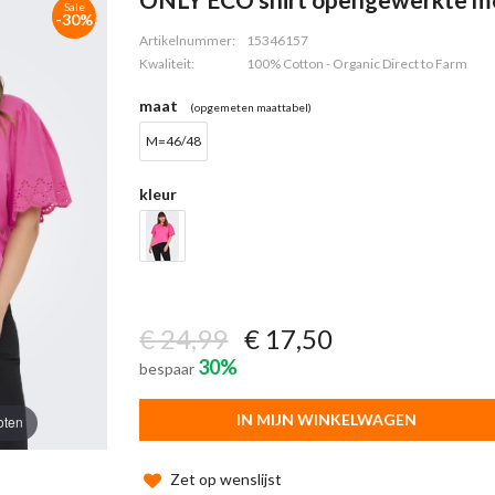
Sale
-30%
Artikelnummer:
15346157
Kwaliteit:
100% Cotton - Organic Direct to Farm
maat
(opgemeten maattabel)
M=46/48
kleur
€ 24,99
€ 17,50
30%
bespaar
IN MIJN WINKELWAGEN
oten
Zet op wenslijst