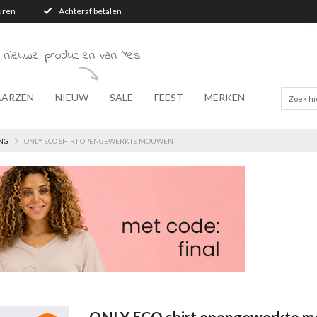
turen
Achteraf betalen
 nieuwe producten van Yest
AARZEN
NIEUW
SALE
FEEST
MERKEN
NG
ONLY ECO SHIRT OPENGEWERKTE MOUWEN
ONLY ECO shirt opengewerkte 