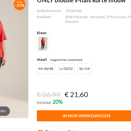
Sale
-20%
Artikelnummer:
15369186
Kwaliteit:
60% Polyester - Recycled, 37% Viscose, 
Elastane
kleur
maat
(opgemeten maattabel)
M=46/48
L=50/52
XL=54
€ 26,99
€ 21,60
20%
bespaar
oten
IN MIJN WINKELWAGEN