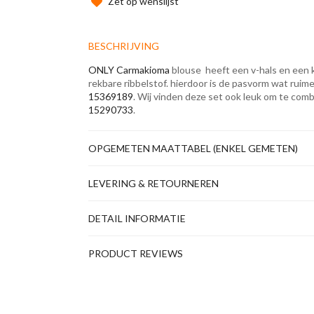
Zet op wenslijst
BESCHRIJVING
ONLY Carmakioma
blouse heeft een v-hals en een k
rekbare ribbelstof. hierdoor is de pasvorm wat ruim
15369189
. Wij vinden deze set ook leuk om te co
15290733
.
OPGEMETEN MAATTABEL (ENKEL GEMETEN)
LEVERING & RETOURNEREN
DETAIL INFORMATIE
PRODUCT REVIEWS