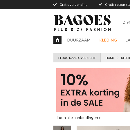
Gratis verzending
Gratis retour s
249
DUURZAAM
KLEDING
L
TERUG NAAR OVERZICHT
HOME
KLEDI
Toon alle aanbiedingen »