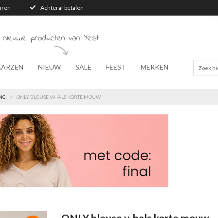
turen
Achteraf betalen
 nieuwe producten van Yest
AARZEN
NIEUW
SALE
FEEST
MERKEN
NG
ONLY BLOUSE V-HALS KORTE MOUW
ONLY blouse v-hals korte mouw