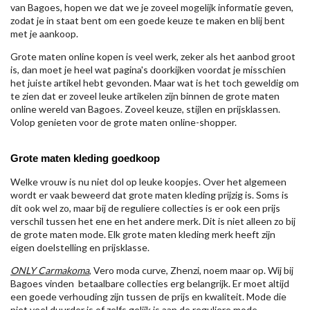
van Bagoes, hopen we dat we je zoveel mogelijk informatie geven,
zodat je in staat bent om een goede keuze te maken en blij bent
met je aankoop.
Grote maten online kopen is veel werk, zeker als het aanbod groot
is, dan moet je heel wat pagina's doorkijken voordat je misschien
het juiste artikel hebt gevonden. Maar wat is het toch geweldig om
te zien dat er zoveel leuke artikelen zijn binnen de grote maten
online wereld van Bagoes. Zoveel keuze, stijlen en prijsklassen.
Volop genieten voor de grote maten online-shopper.
Grote maten kleding goedkoop
Welke vrouw is nu niet dol op leuke koopjes. Over het algemeen
wordt er vaak beweerd dat grote maten kleding prijzig is. Soms is
dit ook wel zo, maar bij de reguliere collecties is er ook een prijs
verschil tussen het ene en het andere merk. Dit is niet alleen zo bij
de grote maten mode. Elk grote maten kleding merk heeft zijn
eigen doelstelling en prijsklasse.
ONLY Carmakoma
, Vero moda curve, Zhenzi, noem maar op. Wij bij
Bagoes vinden betaalbare collecties erg belangrijk. Er moet altijd
een goede verhouding zijn tussen de prijs en kwaliteit. Mode die
niet veel duurder is of zelfs gelijk is aan de reguliere mode.