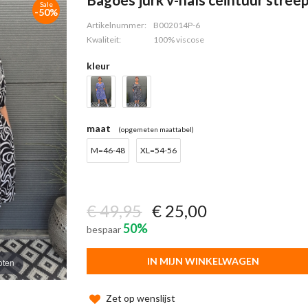
Sale
-50%
Artikelnummer:
B002014P-6
Kwaliteit:
100% viscose
kleur
maat
(opgemeten maattabel)
M=46-48
XL=54-56
€ 49,95
€ 25,00
50%
bespaar
IN MIJN WINKELWAGEN
oten
Zet op wenslijst