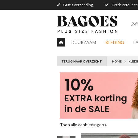
Gratis verzending
Gratis retour s
249
DUURZAAM
KLEDING
L
TERUG NAAR OVERZICHT
HOME
KLEDI
Toon alle aanbiedingen »