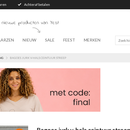
turen
Achteraf betalen
 nieuwe producten van Yest
AARZEN
NIEUW
SALE
FEEST
MERKEN
NG
BAGOES JURK V-HALS CEINTUUR STREEP
Bagoes jurk v-hals ceintuur stree