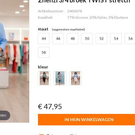
Artikelnummer:
2403678
Kwaliteit:
77% Viscose, 20% Nylon, 3% Elastane
maat
(opgemeten maattabel)
44
46
48
50
52
54
56
58
kleur
€ 47,95
oten
IN MIJN WINKELWAGEN