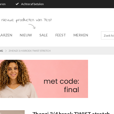
turen
Achteraf betalen
 nieuwe producten van Yest
AARZEN
NIEUW
SALE
FEEST
MERKEN
NG
ZHENZI 3/4 BROEK TWIST STRETCH
Zhenzi 3/4 broek TWIST stretch