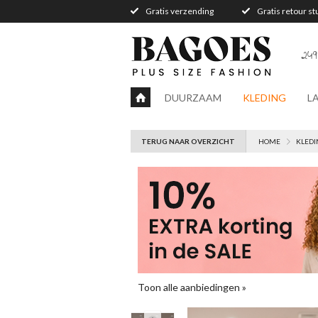
Gratis verzending
Gratis retour s
249
DUURZAAM
KLEDING
L
TERUG NAAR OVERZICHT
HOME
KLEDI
Toon alle aanbiedingen »