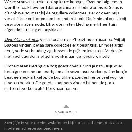
Welke vrouw is nu niet dol op leuke koopjes. Over het algemeen
wordt er vaak beweerd dat grote maten kleding prijzig is. Soms is
dit ook wel zo, maar bij de reguliere collecties is er ook een prijs
verschil tussen het ene en het andere merk. Dit is niet alleen zo bij
de grote maten mode. Elk grote maten kleding merk heeft zijn
eigen doelstelling en prijsklasse.
ONLY Carmakoma
, Vero moda curve, Zhenzi, noem maar op. Wij bij
Bagoes vinden betaalbare collecties erg belangrijk. Er moet altijd
een goede verhouding zijn tussen de prijs en kwaliteit. Mode die
niet veel duurder is of zelfs gelijk is aan de reguliere mode.
Grote maten kleding die nog goedkoper is, vind je natuurlijk over
het algemeen het meest tijdens de seizoensuitverkoop. Dan kun je
best een leuk artikel op de kop tikken, zonder hier te veel voor te
moeten betalen. De goede shoppers vinden binnen de grote
maten uitverkoop altijd iets naar hun zin.
NAAR BOVEN
Schrijf je in voor de nieuwsbrief en blijf up-to-date met de laatste
mode en scherpe aanbiedingen.