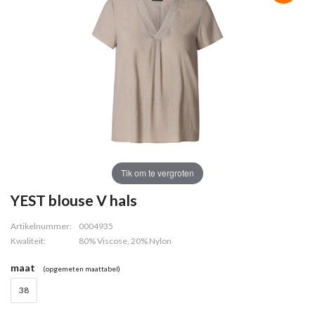
Tik om te vergroten
YEST blouse V hals
Artikelnummer:
0004935
Kwaliteit:
80% Viscose, 20% Nylon
maat
(opgemeten maattabel)
38