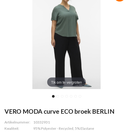
Tik om te vergroten
VERO MODA curve ECO broek BERLIN
Artikelnummer:
10332931
Kwaliteit:
95% Polyester - Recycled, 5% Elastane