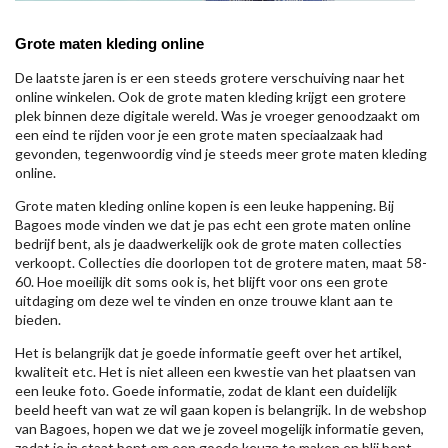
Grote maten kleding online
De laatste jaren is er een steeds grotere verschuiving naar het
online winkelen. Ook de grote maten kleding krijgt een grotere
plek binnen deze digitale wereld. Was je vroeger genoodzaakt om
een eind te rijden voor je een grote maten speciaalzaak had
gevonden, tegenwoordig vind je steeds meer grote maten kleding
online.
Grote maten kleding online kopen is een leuke happening. Bij
Bagoes mode vinden we dat je pas echt een grote maten online
bedrijf bent, als je daadwerkelijk ook de grote maten collecties
verkoopt. Collecties die doorlopen tot de grotere maten, maat 58-
60. Hoe moeilijk dit soms ook is, het blijft voor ons een grote
uitdaging om deze wel te vinden en onze trouwe klant aan te
bieden.
Het is belangrijk dat je goede informatie geeft over het artikel,
kwaliteit etc. Het is niet alleen een kwestie van het plaatsen van
een leuke foto. Goede informatie, zodat de klant een duidelijk
beeld heeft van wat ze wil gaan kopen is belangrijk. In de webshop
van Bagoes, hopen we dat we je zoveel mogelijk informatie geven,
zodat je in staat bent om een goede keuze te maken en blij bent