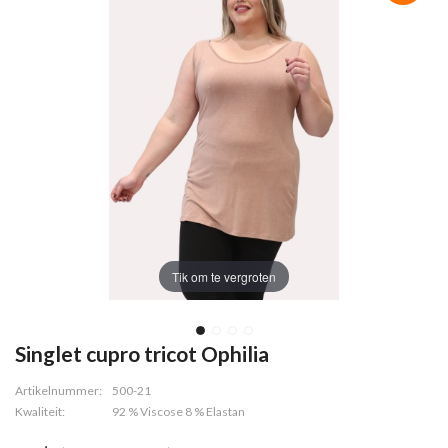
Tik om te vergroten
Singlet cupro tricot Ophilia
Artikelnummer:
500-21
Kwaliteit:
92 % Viscose 8 % Elastan