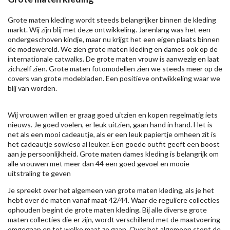
Grote maten kleding wordt steeds belangrijker binnen de kleding
markt. Wij zijn blij met deze ontwikkeling. Jarenlang was het een
ondergeschoven kindje, maar nu krijgt het een eigen plaats binnen
de modewereld. We zien grote maten kleding en dames ook op de
internationale catwalks. De grote maten vrouw is aanwezig en laat
zichzelf zien. Grote maten fotomodellen zien we steeds meer op de
covers van grote modebladen. Een positieve ontwikkeling waar we
blij van worden.
Wij vrouwen willen er graag goed uitzien en kopen regelmatig iets
nieuws. Je goed voelen, er leuk uitzien, gaan hand in hand. Het is
net als een mooi cadeautje, als er een leuk papiertje omheen zit is
het cadeautje sowieso al leuker. Een goede outfit geeft een boost
aan je persoonlijkheid. Grote maten dames kleding is belangrijk om
alle vrouwen met meer dan 44 een goed gevoel en mooie
uitstraling te geven
Je spreekt over het algemeen van grote maten kleding, als je het
hebt over de maten vanaf maat 42/44. Waar de reguliere collecties
ophouden begint de grote maten kleding. Bij alle diverse grote
maten collecties die er zijn, wordt verschillend met de maatvoering
omgegaan en tot welke maat ze gaan. Over het algemeen stopt de