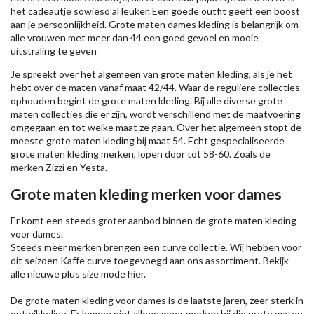
het cadeautje sowieso al leuker. Een goede outfit geeft een boost
aan je persoonlijkheid. Grote maten dames kleding is belangrijk om
alle vrouwen met meer dan 44 een goed gevoel en mooie
uitstraling te geven
Je spreekt over het algemeen van grote maten kleding, als je het
hebt over de maten vanaf maat 42/44. Waar de reguliere collecties
ophouden begint de grote maten kleding. Bij alle diverse grote
maten collecties die er zijn, wordt verschillend met de maatvoering
omgegaan en tot welke maat ze gaan. Over het algemeen stopt de
meeste grote maten kleding bij maat 54. Echt gespecialiseerde
grote maten kleding merken, lopen door tot 58-60. Zoals de
merken
Zizzi
en Yesta.
Grote maten kleding merken voor dames
Er komt een steeds groter aanbod binnen de grote maten kleding
voor dames.
Steeds meer merken brengen een curve collectie. Wij hebben voor
dit seizoen
Kaffe
curve toegevoegd aan ons assortiment. Bekijk
alle nieuwe
plus size mode
hier.
De grote maten kleding voor dames is de laatste jaren, zeer sterk in
ontwikkeling. Er komen niet alleen meer merken bij die grote maten