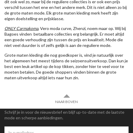
dit ook wel zo, maar bij de reguliere collecties is er ook een prijs
verschil tussen het ene en het andere merk. Dit is niet alleen zo bij
de grote maten mode. Elk grote maten kleding merk heeft zijn
eigen doelstelling en prijsklasse.
ONLY Carmakoma
, Vero moda curve, Zhenzi, noem maar op. Wij bij
Bagoes vinden betaalbare collecties erg belangrijk. Er moet altijd
een goede verhouding zijn tussen de prijs en kwaliteit. Mode die
niet veel duurder is of zelfs gelijk is aan de reguliere mode.
Grote maten kleding die nog goedkoper is, vind je natuurlijk over
het algemeen het meest tijdens de seizoensuitverkoop. Dan kun je
best een leuk artikel op de kop tikken, zonder hier te veel voor te
moeten betalen. De goede shoppers vinden binnen de grote
maten uitverkoop altijd iets naar hun zin.
NAAR BOVEN
Schrijf je in voor de nieuwsbrief en blijf up-to-date met de laatste
mode en scherpe aanbiedingen.