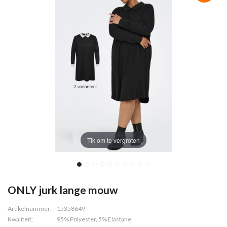
Tik om te vergroten
ONLY jurk lange mouw
Artikelnummer:
15358649
Kwaliteit:
95% Polyester, 5% Elastane