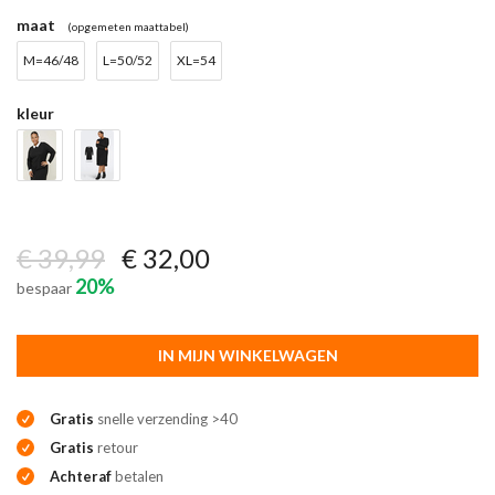
maat
(opgemeten maattabel)
M=46/48
L=50/52
XL=54
kleur
€ 39,99
€ 32,00
20%
bespaar
IN MIJN WINKELWAGEN
Gratis
snelle verzending >40
Gratis
retour
Achteraf
betalen