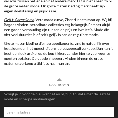
verschil tussen het ene en het andere merk. Dit is niet alleen zo bij
de grote maten mode. Elk grote maten kleding merk heeft zijn
eigen doelstelling en prijsklasse.
ONLY Carmakoma
, Vero moda curve, Zhenzi, noem maar op. Wij bij
Bagoes vinden betaalbare collecties erg belangrijk. Er moet altijd
een goede verhouding zijn tussen de prijs en kwaliteit. Mode die
niet veel duurder is of zelfs gelijk is aan de reguliere mode.
Grote maten kleding die nog goedkoper is, vind je natuurlijk over
het algemeen het meest tijdens de seizoensuitverkoop. Dan kun je
best een leuk artikel op de kop tikken, zonder hier te veel voor te
moeten betalen. De goede shoppers vinden binnen de grote
maten uitverkoop altijd iets naar hun zin.
NAAR BOVEN
Schrijf je in voor de nieuwsbrief en blijf up-to-date met de laatste
mode en scherpe aanbiedingen.