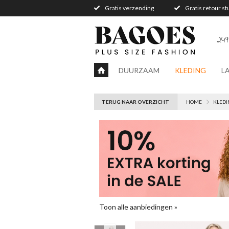
Gratis verzending
Gratis retour s
249
DUURZAAM
KLEDING
L
TERUG NAAR OVERZICHT
HOME
KLEDI
Toon alle aanbiedingen »