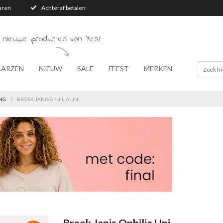
turen
Achteraf betalen
 nieuwe producten van Yest
AARZEN
NIEUW
SALE
FEEST
MERKEN
NG
BROEK JANIS OPHILIA UNI
Broek Janis Ophilia Uni