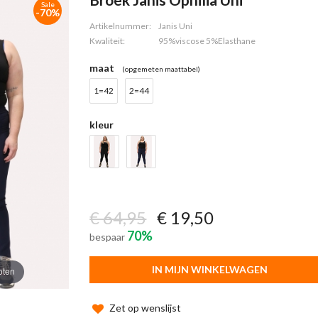
Sale
-70%
Artikelnummer:
Janis Uni
Kwaliteit:
95%viscose 5%Elasthane
maat
(opgemeten maattabel)
1=42
2=44
kleur
€ 64,95
€ 19,50
70%
bespaar
IN MIJN WINKELWAGEN
oten
Zet op wenslijst