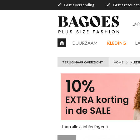
Gratis verzending
Gratis retour s
249
DUURZAAM
KLEDING
L
TERUG NAAR OVERZICHT
HOME
KLEDI
Toon alle aanbiedingen »