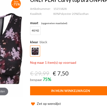
Sale
-75%
Artikelnummer:
15251828
Kwaliteit:
80%Polyester 20%Elasthan
maat
(opgemeten maattabel)
40/42
kleur
black
Nog maar 1 item(s) op voorraad
€ 29,99
€ 7,50
75%
bespaar
IN MIJN WINKELWAGEN
oten
Zet op wenslijst