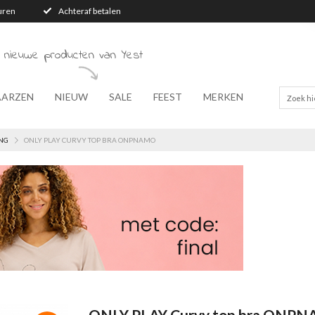
turen
Achteraf betalen
 nieuwe producten van Yest
AARZEN
NIEUW
SALE
FEEST
MERKEN
NG
ONLY PLAY CURVY TOP BRA ONPNAMO
ONLY PLAY Curvy top bra ONP