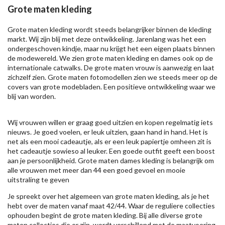
Grote maten kleding
Grote maten kleding wordt steeds belangrijker binnen de kleding
markt. Wij zijn blij met deze ontwikkeling. Jarenlang was het een
ondergeschoven kindje, maar nu krijgt het een eigen plaats binnen
de modewereld. We zien grote maten kleding en dames ook op de
internationale catwalks. De grote maten vrouw is aanwezig en laat
zichzelf zien. Grote maten fotomodellen zien we steeds meer op de
covers van grote modebladen. Een positieve ontwikkeling waar we
blij van worden.
Wij vrouwen willen er graag goed uitzien en kopen regelmatig iets
nieuws. Je goed voelen, er leuk uitzien, gaan hand in hand. Het is
net als een mooi cadeautje, als er een leuk papiertje omheen zit is
het cadeautje sowieso al leuker. Een goede outfit geeft een boost
aan je persoonlijkheid. Grote maten dames kleding is belangrijk om
alle vrouwen met meer dan 44 een goed gevoel en mooie
uitstraling te geven
Je spreekt over het algemeen van grote maten kleding, als je het
hebt over de maten vanaf maat 42/44. Waar de reguliere collecties
ophouden begint de grote maten kleding. Bij alle diverse grote
maten collecties die er zijn, wordt verschillend met de maatvoering