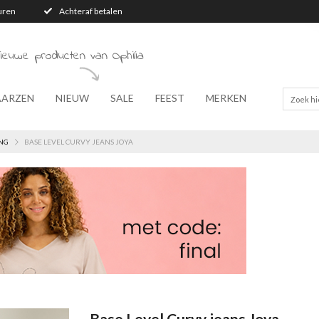
turen
Achteraf betalen
ieuwe producten van Ophilia
AARZEN
NIEUW
SALE
FEEST
MERKEN
NG
BASE LEVEL CURVY JEANS JOYA
Base Level Curvy jeans Joya