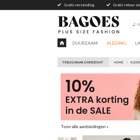
Gratis verzending
Gratis retour s
2 n
DUURZAAM
KLEDING
L
TERUG NAAR OVERZICHT
HOME
KLEDI
Toon alle aanbiedingen »