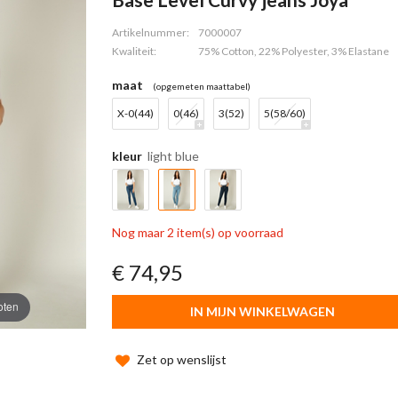
Artikelnummer:
7000007
Kwaliteit:
75% Cotton, 22% Polyester, 3% Elastane
maat
(opgemeten maattabel)
X-0(44)
0(46)
3(52)
5(58/60)
kleur
light blue
Nog maar 2 item(s) op voorraad
€ 74,95
oten
IN MIJN WINKELWAGEN
Zet op wenslijst