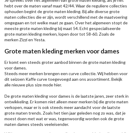
Je spreekt over het algemeen van grote maten kleding, als je het
hebt over de maten vanaf maat 42/44. Waar de reguliere collecties
ophouden begint de grote maten kleding. Bij alle diverse grote
maten collecties die er zijn, wordt verschillend met de maatvoering
omgegaan en tot welke maat ze gaan. Over het algemeen stopt de
meeste grote maten kleding bij maat 54. Echt gespecialiseerde
grote maten kleding merken, lopen door tot 58-60. Zoals de
merken
Zizzi
en Yesta.
Grote maten kleding merken voor dames
Er komt een steeds groter aanbod binnen de grote maten kleding
voor dames.
Steeds meer merken brengen een curve collectie. Wij hebben voor
dit seizoen
Kaffe
curve toegevoegd aan ons assortiment. Bekijk
alle nieuwe
plus size mode
hier.
De grote maten kleding voor dames is de laatste jaren, zeer sterk in
ontwikkeling. Er komen niet alleen meer merken bij die grote maten
verkopen, maar er is ook steeds meer aandacht voor de laatste
grote maten trends. Zoals het tien jaar geleden nog zo was, dat je
moest doen met wat er was, tegenwoordig worden ook de grote
maten dames steeds veeleisender.