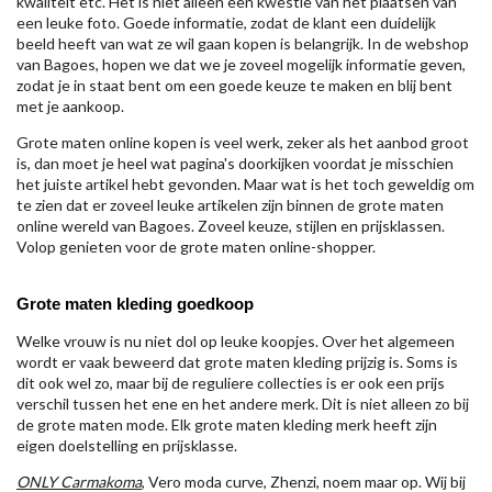
kwaliteit etc. Het is niet alleen een kwestie van het plaatsen van
een leuke foto. Goede informatie, zodat de klant een duidelijk
beeld heeft van wat ze wil gaan kopen is belangrijk. In de webshop
van Bagoes, hopen we dat we je zoveel mogelijk informatie geven,
zodat je in staat bent om een goede keuze te maken en blij bent
met je aankoop.
Grote maten online kopen is veel werk, zeker als het aanbod groot
is, dan moet je heel wat pagina's doorkijken voordat je misschien
het juiste artikel hebt gevonden. Maar wat is het toch geweldig om
te zien dat er zoveel leuke artikelen zijn binnen de grote maten
online wereld van Bagoes. Zoveel keuze, stijlen en prijsklassen.
Volop genieten voor de grote maten online-shopper.
Grote maten kleding goedkoop
Welke vrouw is nu niet dol op leuke koopjes. Over het algemeen
wordt er vaak beweerd dat grote maten kleding prijzig is. Soms is
dit ook wel zo, maar bij de reguliere collecties is er ook een prijs
verschil tussen het ene en het andere merk. Dit is niet alleen zo bij
de grote maten mode. Elk grote maten kleding merk heeft zijn
eigen doelstelling en prijsklasse.
ONLY Carmakoma
, Vero moda curve, Zhenzi, noem maar op. Wij bij