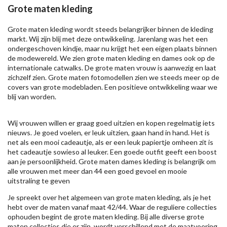
Grote maten kleding
Grote maten kleding wordt steeds belangrijker binnen de kleding
markt. Wij zijn blij met deze ontwikkeling. Jarenlang was het een
ondergeschoven kindje, maar nu krijgt het een eigen plaats binnen
de modewereld. We zien grote maten kleding en dames ook op de
internationale catwalks. De grote maten vrouw is aanwezig en laat
zichzelf zien. Grote maten fotomodellen zien we steeds meer op de
covers van grote modebladen. Een positieve ontwikkeling waar we
blij van worden.
Wij vrouwen willen er graag goed uitzien en kopen regelmatig iets
nieuws. Je goed voelen, er leuk uitzien, gaan hand in hand. Het is
net als een mooi cadeautje, als er een leuk papiertje omheen zit is
het cadeautje sowieso al leuker. Een goede outfit geeft een boost
aan je persoonlijkheid. Grote maten dames kleding is belangrijk om
alle vrouwen met meer dan 44 een goed gevoel en mooie
uitstraling te geven
Je spreekt over het algemeen van grote maten kleding, als je het
hebt over de maten vanaf maat 42/44. Waar de reguliere collecties
ophouden begint de grote maten kleding. Bij alle diverse grote
maten collecties die er zijn, wordt verschillend met de maatvoering