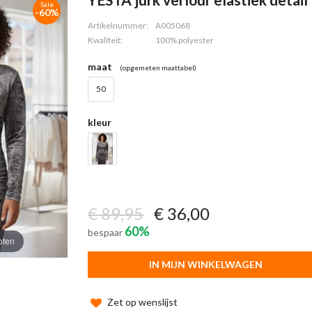
Sale
-60%
Artikelnummer:
A005068
Kwaliteit:
100% polyester
maat
(opgemeten maattabel)
50
kleur
€ 89,95
€ 36,00
60%
bespaar
oten
IN MIJN WINKELWAGEN
Zet op wenslijst