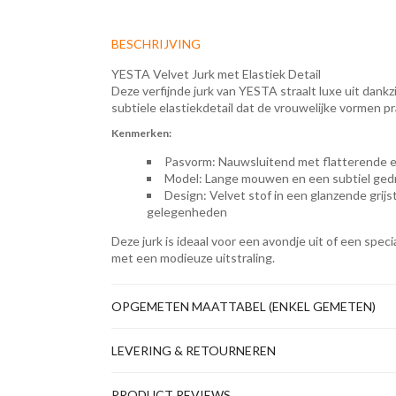
BESCHRIJVING
YESTA Velvet Jurk met Elastiek Detail
Deze verfijnde jurk van YESTA straalt luxe uit dankz
subtiele elastiekdetail dat de vrouwelijke vormen p
Kenmerken:
Pasvorm: Nauwsluitend met flatterende el
Model: Lange mouwen en een subtiel gedra
Design: Velvet stof in een glanzende grijst
gelegenheden
Deze jurk is ideaal voor een avondje uit of een sp
met een modieuze uitstraling.
OPGEMETEN MAATTABEL (ENKEL GEMETEN)
LEVERING & RETOURNEREN
PRODUCT REVIEWS