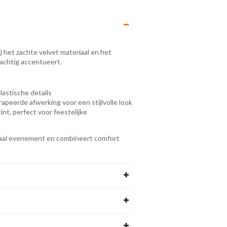
ij het zachte velvet materiaal en het
rachtig accentueert.
astische details
peerde afwerking voor een stijlvolle look
int, perfect voor feestelijke
eciaal evenement en combineert comfort