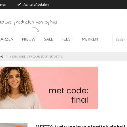
turen
Achteraf betalen
ieuwe producten van Ophilia
AARZEN
NIEUW
SALE
FEEST
MERKEN
NG
YESTA JURK VERLOUR ELASTIEK DETAIL
YESTA jurk verlour elastiek detail