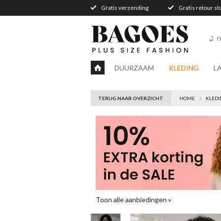
Gratis verzending
Gratis retour s
2 n
DUURZAAM
KLEDING
L
TERUG NAAR OVERZICHT
HOME
KLEDI
Toon alle aanbiedingen »