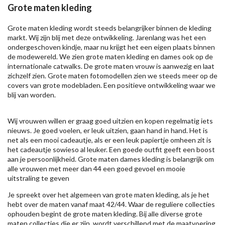
Grote maten kleding
Grote maten kleding wordt steeds belangrijker binnen de kleding
markt. Wij zijn blij met deze ontwikkeling. Jarenlang was het een
ondergeschoven kindje, maar nu krijgt het een eigen plaats binnen
de modewereld. We zien grote maten kleding en dames ook op de
internationale catwalks. De grote maten vrouw is aanwezig en laat
zichzelf zien. Grote maten fotomodellen zien we steeds meer op de
covers van grote modebladen. Een positieve ontwikkeling waar we
blij van worden.
Wij vrouwen willen er graag goed uitzien en kopen regelmatig iets
nieuws. Je goed voelen, er leuk uitzien, gaan hand in hand. Het is
net als een mooi cadeautje, als er een leuk papiertje omheen zit is
het cadeautje sowieso al leuker. Een goede outfit geeft een boost
aan je persoonlijkheid. Grote maten dames kleding is belangrijk om
alle vrouwen met meer dan 44 een goed gevoel en mooie
uitstraling te geven
Je spreekt over het algemeen van grote maten kleding, als je het
hebt over de maten vanaf maat 42/44. Waar de reguliere collecties
ophouden begint de grote maten kleding. Bij alle diverse grote
maten collecties die er zijn, wordt verschillend met de maatvoering