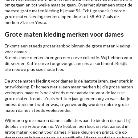
omgegaan en tot welke maat ze gaan. Over het algemeen stopt de
meeste grote maten kleding bij maat 54. Echt gespecialiseerde
grote maten kleding merken, lopen door tot 58-60. Zoals de
merken
Zizzi
en Yesta.
Grote maten kleding merken voor dames
Er komt een steeds groter aanbod binnen de grote maten kleding
voor dames.
Steeds meer merken brengen een curve collectie. Wij hebben voor
dit seizoen
Kaffe
curve toegevoegd aan ons assortiment. Bekijk
alle nieuwe
plus size mode
hier.
De grote maten kleding voor dames is de laatste jaren, zeer sterk in
ontwikkeling. Er komen niet alleen meer merken bij die grote maten
verkopen, maar er is ook steeds meer aandacht voor de laatste
grote maten trends. Zoals het tien jaar geleden nog zo was, dat je
moest doen met wat er was, tegenwoordig worden ook de grote
maten dames steeds veeleisender.
Wij hopen grote maten dames collecties aan te bieden die past bij
de plus size vrouw van nu. We hebben een leuk en vlot aanbod in
grote maten kleding voor dames. Frisse kleuren en prints, die op
dat moment in het seizoen belangrijk zijn. Vlotte modellen en hippe