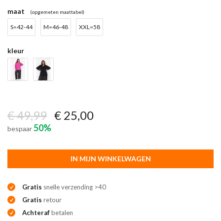
maat
(opgemeten maattabel)
S=42-44
M=46-48
XXL=58
kleur
€ 49,99
€ 25,00
50%
bespaar
IN MIJN WINKELWAGEN
Gratis
snelle verzending >40
Gratis
retour
Achteraf
betalen