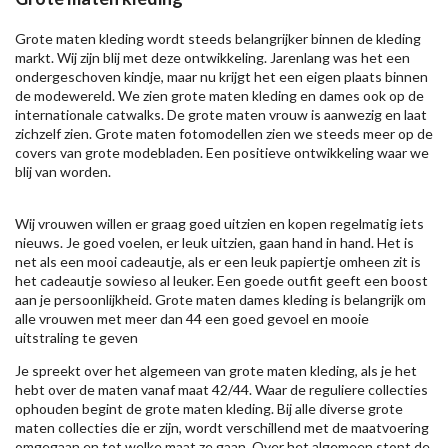
Grote maten kleding wordt steeds belangrijker binnen de kleding
markt. Wij zijn blij met deze ontwikkeling. Jarenlang was het een
ondergeschoven kindje, maar nu krijgt het een eigen plaats binnen
de modewereld. We zien grote maten kleding en dames ook op de
internationale catwalks. De grote maten vrouw is aanwezig en laat
zichzelf zien. Grote maten fotomodellen zien we steeds meer op de
covers van grote modebladen. Een positieve ontwikkeling waar we
blij van worden.
Wij vrouwen willen er graag goed uitzien en kopen regelmatig iets
nieuws. Je goed voelen, er leuk uitzien, gaan hand in hand. Het is
net als een mooi cadeautje, als er een leuk papiertje omheen zit is
het cadeautje sowieso al leuker. Een goede outfit geeft een boost
aan je persoonlijkheid. Grote maten dames kleding is belangrijk om
alle vrouwen met meer dan 44 een goed gevoel en mooie
uitstraling te geven
Je spreekt over het algemeen van grote maten kleding, als je het
hebt over de maten vanaf maat 42/44. Waar de reguliere collecties
ophouden begint de grote maten kleding. Bij alle diverse grote
maten collecties die er zijn, wordt verschillend met de maatvoering
omgegaan en tot welke maat ze gaan. Over het algemeen stopt de