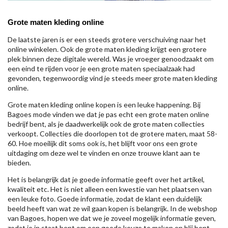
Grote maten kleding online
De laatste jaren is er een steeds grotere verschuiving naar het
online winkelen. Ook de grote maten kleding krijgt een grotere
plek binnen deze digitale wereld. Was je vroeger genoodzaakt om
een eind te rijden voor je een grote maten speciaalzaak had
gevonden, tegenwoordig vind je steeds meer grote maten kleding
online.
Grote maten kleding online kopen is een leuke happening. Bij
Bagoes mode vinden we dat je pas echt een grote maten online
bedrijf bent, als je daadwerkelijk ook de grote maten collecties
verkoopt. Collecties die doorlopen tot de grotere maten, maat 58-
60. Hoe moeilijk dit soms ook is, het blijft voor ons een grote
uitdaging om deze wel te vinden en onze trouwe klant aan te
bieden.
Het is belangrijk dat je goede informatie geeft over het artikel,
kwaliteit etc. Het is niet alleen een kwestie van het plaatsen van
een leuke foto. Goede informatie, zodat de klant een duidelijk
beeld heeft van wat ze wil gaan kopen is belangrijk. In de webshop
van Bagoes, hopen we dat we je zoveel mogelijk informatie geven,
zodat je in staat bent om een goede keuze te maken en blij bent