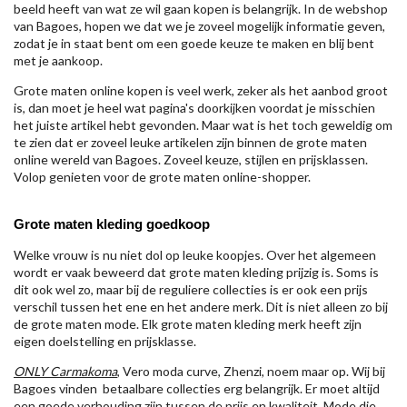
beeld heeft van wat ze wil gaan kopen is belangrijk. In de webshop
van Bagoes, hopen we dat we je zoveel mogelijk informatie geven,
zodat je in staat bent om een goede keuze te maken en blij bent
met je aankoop.
Grote maten online kopen is veel werk, zeker als het aanbod groot
is, dan moet je heel wat pagina's doorkijken voordat je misschien
het juiste artikel hebt gevonden. Maar wat is het toch geweldig om
te zien dat er zoveel leuke artikelen zijn binnen de grote maten
online wereld van Bagoes. Zoveel keuze, stijlen en prijsklassen.
Volop genieten voor de grote maten online-shopper.
Grote maten kleding goedkoop
Welke vrouw is nu niet dol op leuke koopjes. Over het algemeen
wordt er vaak beweerd dat grote maten kleding prijzig is. Soms is
dit ook wel zo, maar bij de reguliere collecties is er ook een prijs
verschil tussen het ene en het andere merk. Dit is niet alleen zo bij
de grote maten mode. Elk grote maten kleding merk heeft zijn
eigen doelstelling en prijsklasse.
ONLY Carmakoma
, Vero moda curve, Zhenzi, noem maar op. Wij bij
Bagoes vinden betaalbare collecties erg belangrijk. Er moet altijd
een goede verhouding zijn tussen de prijs en kwaliteit. Mode die