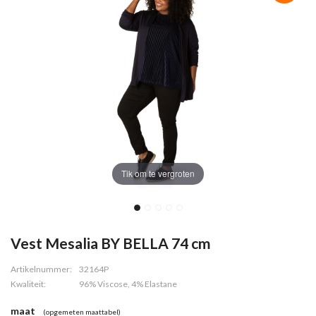
Tik om te vergroten
Vest Mesalia BY BELLA 74 cm
Artikelnummer:
32164P
Kwaliteit:
96% Viscose, 4% Elastane
maat
(opgemeten maattabel)