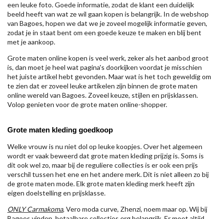
een leuke foto. Goede informatie, zodat de klant een duidelijk
beeld heeft van wat ze wil gaan kopen is belangrijk. In de webshop
van Bagoes, hopen we dat we je zoveel mogelijk informatie geven,
zodat je in staat bent om een goede keuze te maken en blij bent
met je aankoop.
Grote maten online kopen is veel werk, zeker als het aanbod groot
is, dan moet je heel wat pagina's doorkijken voordat je misschien
het juiste artikel hebt gevonden. Maar wat is het toch geweldig om
te zien dat er zoveel leuke artikelen zijn binnen de grote maten
online wereld van Bagoes. Zoveel keuze, stijlen en prijsklassen.
Volop genieten voor de grote maten online-shopper.
Grote maten kleding goedkoop
Welke vrouw is nu niet dol op leuke koopjes. Over het algemeen
wordt er vaak beweerd dat grote maten kleding prijzig is. Soms is
dit ook wel zo, maar bij de reguliere collecties is er ook een prijs
verschil tussen het ene en het andere merk. Dit is niet alleen zo bij
de grote maten mode. Elk grote maten kleding merk heeft zijn
eigen doelstelling en prijsklasse.
ONLY Carmakoma
, Vero moda curve, Zhenzi, noem maar op. Wij bij
Bagoes vinden betaalbare collecties erg belangrijk. Er moet altijd