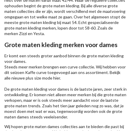
hebt over de maten vanaf maat 42/44. Waar de reguliere collecties
ophouden begint de grote maten kleding. Bij alle diverse grote
maten collecties die er zijn, wordt verschillend met de maatvoering
omgegaan en tot welke maat ze gaan. Over het algemeen stopt de
meeste grote maten kleding bij maat 54. Echt gespecialiseerde
grote maten kleding merken, lopen door tot 58-60. Zoals de
merken
Zizzi
en Yesta.
Grote maten kleding merken voor dames
Er komt een steeds groter aanbod binnen de grote maten kleding
voor dames.
Steeds meer merken brengen een curve collectie. Wij hebben voor
dit seizoen
Kaffe
curve toegevoegd aan ons assortiment. Bekijk
alle nieuwe
plus size mode
hier.
De grote maten kleding voor dames is de laatste jaren, zeer sterk in
ontwikkeling. Er komen niet alleen meer merken bij die grote maten
verkopen, maar er is ook steeds meer aandacht voor de laatste
grote maten trends. Zoals het tien jaar geleden nog zo was, dat je
moest doen met wat er was, tegenwoordig worden ook de grote
maten dames steeds veeleisender.
Wij hopen grote maten dames collecties aan te bieden die past bij