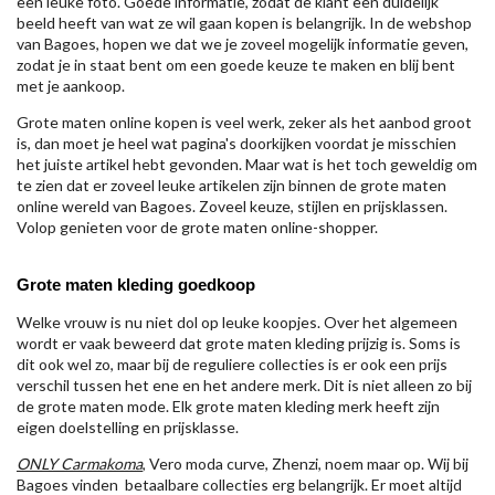
een leuke foto. Goede informatie, zodat de klant een duidelijk
beeld heeft van wat ze wil gaan kopen is belangrijk. In de webshop
van Bagoes, hopen we dat we je zoveel mogelijk informatie geven,
zodat je in staat bent om een goede keuze te maken en blij bent
met je aankoop.
Grote maten online kopen is veel werk, zeker als het aanbod groot
is, dan moet je heel wat pagina's doorkijken voordat je misschien
het juiste artikel hebt gevonden. Maar wat is het toch geweldig om
te zien dat er zoveel leuke artikelen zijn binnen de grote maten
online wereld van Bagoes. Zoveel keuze, stijlen en prijsklassen.
Volop genieten voor de grote maten online-shopper.
Grote maten kleding goedkoop
Welke vrouw is nu niet dol op leuke koopjes. Over het algemeen
wordt er vaak beweerd dat grote maten kleding prijzig is. Soms is
dit ook wel zo, maar bij de reguliere collecties is er ook een prijs
verschil tussen het ene en het andere merk. Dit is niet alleen zo bij
de grote maten mode. Elk grote maten kleding merk heeft zijn
eigen doelstelling en prijsklasse.
ONLY Carmakoma
, Vero moda curve, Zhenzi, noem maar op. Wij bij
Bagoes vinden betaalbare collecties erg belangrijk. Er moet altijd