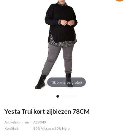
Tik om te vergroten
Yesta Trui kort zijbiezen 78CM
Artikelnummer:
A33049
Kwaliteit:
80% Viscose 20% Nylon