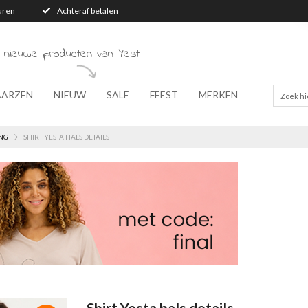
turen
Achteraf betalen
 nieuwe producten van Yest
AARZEN
NIEUW
SALE
FEEST
MERKEN
NG
SHIRT YESTA HALS DETAILS
Shirt Yesta hals details