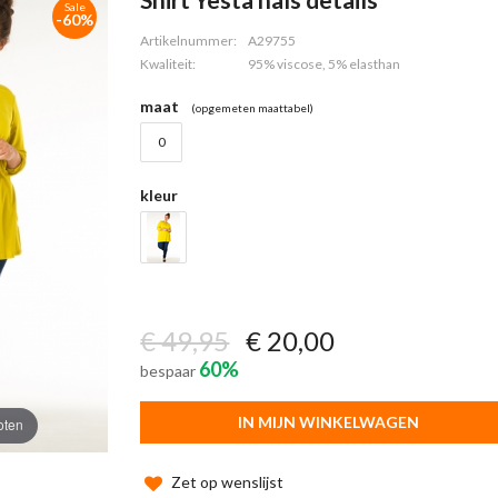
Sale
-60%
Artikelnummer:
A29755
Kwaliteit:
95% viscose, 5% elasthan
maat
(opgemeten maattabel)
0
kleur
€ 49,95
€ 20,00
60%
bespaar
IN MIJN WINKELWAGEN
oten
Zet op wenslijst