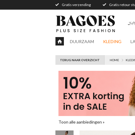
Gratis verzending
Gratis retour s
249
DUURZAAM
KLEDING
L
TERUG NAAR OVERZICHT
HOME
KLEDI
Toon alle aanbiedingen »