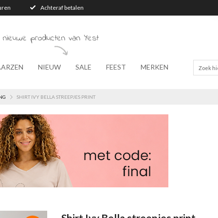
turen
Achteraf betalen
 nieuwe producten van Yest
AARZEN
NIEUW
SALE
FEEST
MERKEN
NG
SHIRT IVY BELLA STREEPJES PRINT
Shirt Ivy Bella streepjes print