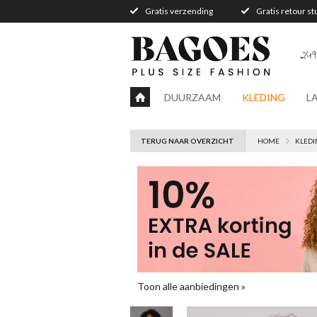
Gratis verzending
Gratis retour s
249
DUURZAAM
KLEDING
L
TERUG NAAR OVERZICHT
HOME
KLEDI
Toon alle aanbiedingen »