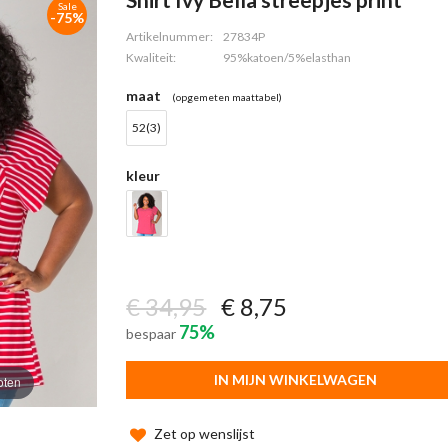
Sale
-75%
Artikelnummer:
27834P
Kwaliteit:
95%katoen/5%elasthan
maat
(opgemeten maattabel)
52(3)
kleur
€ 34,95
€ 8,75
75%
bespaar
IN MIJN WINKELWAGEN
oten
Zet op wenslijst