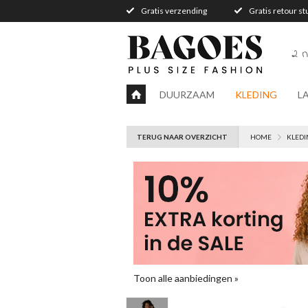
Gratis verzending
Gratis retour s
2 n
DUURZAAM
KLEDING
L
TERUG NAAR OVERZICHT
HOME
KLEDI
Toon alle aanbiedingen »