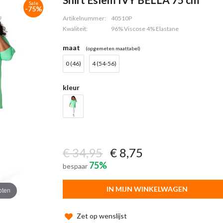
Sale
-75%
Artikelnummer:
40510P
Kwaliteit:
96% Viscose 4% Elastane
maat
(opgemeten maattabel)
0 (46)
4 (54-56)
kleur
€ 34,95
€ 8,75
75%
bespaar
IN MIJN WINKELWAGEN
oten
Zet op wenslijst