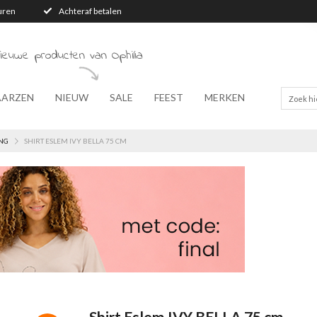
turen
Achteraf betalen
ieuwe producten van Ophilia
AARZEN
NIEUW
SALE
FEEST
MERKEN
NG
SHIRT ESLEM IVY BELLA 75 CM
Shirt Eslem IVY BELLA 75 cm