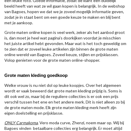
een leuke foto. Goede informatie, zodat de klant een duidelijk
beeld heeft van wat ze wil gaan kopen is belangrijk. In de webshop
van Bagoes, hopen we dat we je zoveel mogelijk informatie geven,
zodat je in staat bent om een goede keuze te maken en blij bent
met je aankoop.
Grote maten online kopen is veel werk, zeker als het aanbod groot
is, dan moet je heel wat pagina's doorkijken voordat je misschien
het juiste artikel hebt gevonden. Maar wat is het toch geweldig om
te zien dat er zoveel leuke artikelen zijn binnen de grote maten
online wereld van Bagoes. Zoveel keuze, stijlen en prijsklassen.
Volop genieten voor de grote maten online-shopper.
Grote maten kleding goedkoop
Welke vrouw is nu niet dol op leuke koopjes. Over het algemeen
wordt er vaak beweerd dat grote maten kleding prijzig is. Soms is
dit ook wel zo, maar bij de reguliere collecties is er ook een prijs
verschil tussen het ene en het andere merk. Dit is niet alleen zo bij
de grote maten mode. Elk grote maten kleding merk heeft zijn
eigen doelstelling en prijsklasse.
ONLY Carmakoma
, Vero moda curve, Zhenzi, noem maar op. Wij bij
Bagoes vinden betaalbare collecties erg belangrijk. Er moet altijd