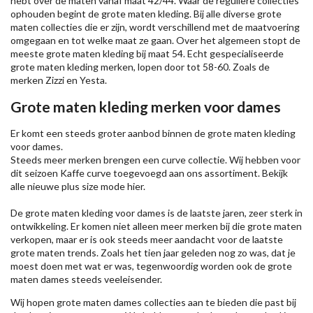
hebt over de maten vanaf maat 42/44. Waar de reguliere collecties
ophouden begint de grote maten kleding. Bij alle diverse grote
maten collecties die er zijn, wordt verschillend met de maatvoering
omgegaan en tot welke maat ze gaan. Over het algemeen stopt de
meeste grote maten kleding bij maat 54. Echt gespecialiseerde
grote maten kleding merken, lopen door tot 58-60. Zoals de
merken
Zizzi
en Yesta.
Grote maten kleding merken voor dames
Er komt een steeds groter aanbod binnen de grote maten kleding
voor dames.
Steeds meer merken brengen een curve collectie. Wij hebben voor
dit seizoen
Kaffe
curve toegevoegd aan ons assortiment. Bekijk
alle nieuwe
plus size mode
hier.
De grote maten kleding voor dames is de laatste jaren, zeer sterk in
ontwikkeling. Er komen niet alleen meer merken bij die grote maten
verkopen, maar er is ook steeds meer aandacht voor de laatste
grote maten trends. Zoals het tien jaar geleden nog zo was, dat je
moest doen met wat er was, tegenwoordig worden ook de grote
maten dames steeds veeleisender.
Wij hopen grote maten dames collecties aan te bieden die past bij