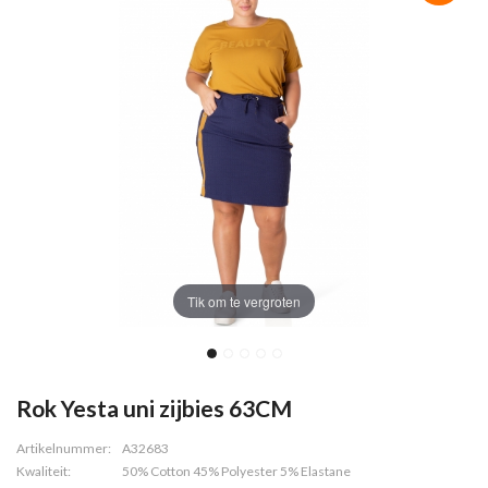
Tik om te vergroten
Rok Yesta uni zijbies 63CM
Artikelnummer:
A32683
Kwaliteit:
50% Cotton 45% Polyester 5% Elastane