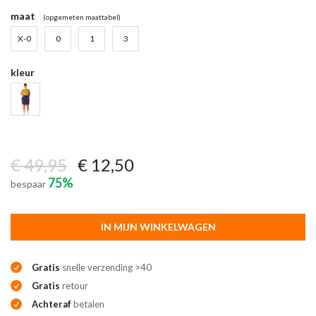
maat
(opgemeten maattabel)
X-0
0
1
3
kleur
€ 49,95
€ 12,50
75%
bespaar
IN MIJN WINKELWAGEN
Gratis
snelle verzending >40
Gratis
retour
Achteraf
betalen