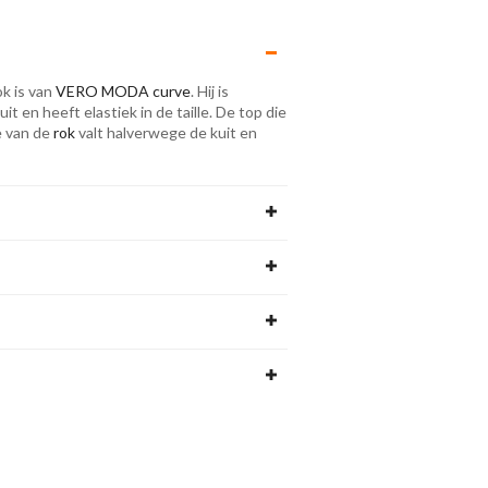
ok is van
VERO MODA curve
. Hij is
t en heeft elastiek in de taille. De top die
e van de
rok
valt halverwege de kuit en