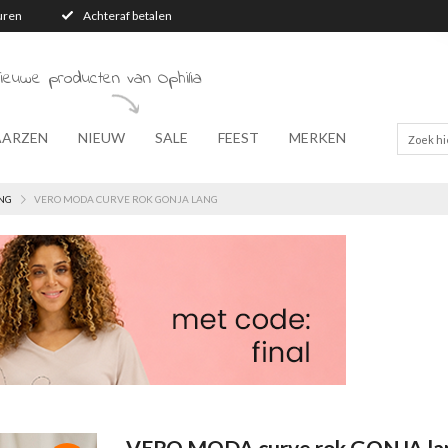
turen
Achteraf betalen
ieuwe producten van Ophilia
AARZEN
NIEUW
SALE
FEEST
MERKEN
NG
VERO MODA CURVE ROK GONJA LANG
VERO MODA curve rok GONJA la