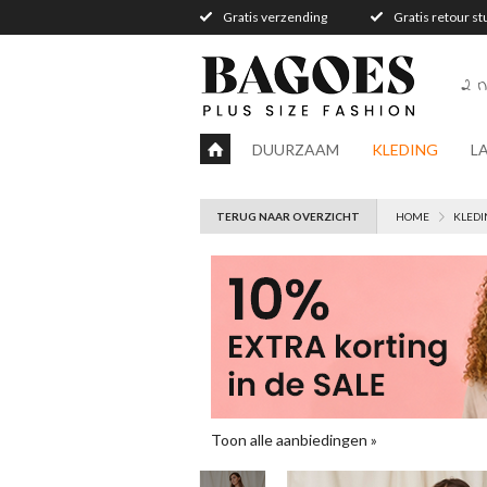
Gratis verzending
Gratis retour s
2 n
DUURZAAM
KLEDING
L
TERUG NAAR OVERZICHT
HOME
KLEDI
Toon alle aanbiedingen »