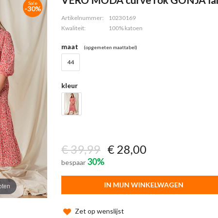
Sale
-30%
Artikelnummer:
10230169
Kwaliteit:
100% katoen
maat
(opgemeten maattabel)
44
kleur
€ 39,99
€ 28,00
30%
bespaar
IN MIJN WINKELWAGEN
oten
Zet op wenslijst