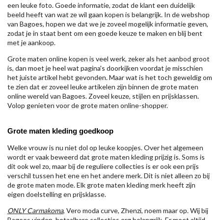
een leuke foto. Goede informatie, zodat de klant een duidelijk
beeld heeft van wat ze wil gaan kopen is belangrijk. In de webshop
van Bagoes, hopen we dat we je zoveel mogelijk informatie geven,
zodat je in staat bent om een goede keuze te maken en blij bent
met je aankoop.
Grote maten online kopen is veel werk, zeker als het aanbod groot
is, dan moet je heel wat pagina's doorkijken voordat je misschien
het juiste artikel hebt gevonden. Maar wat is het toch geweldig om
te zien dat er zoveel leuke artikelen zijn binnen de grote maten
online wereld van Bagoes. Zoveel keuze, stijlen en prijsklassen.
Volop genieten voor de grote maten online-shopper.
Grote maten kleding goedkoop
Welke vrouw is nu niet dol op leuke koopjes. Over het algemeen
wordt er vaak beweerd dat grote maten kleding prijzig is. Soms is
dit ook wel zo, maar bij de reguliere collecties is er ook een prijs
verschil tussen het ene en het andere merk. Dit is niet alleen zo bij
de grote maten mode. Elk grote maten kleding merk heeft zijn
eigen doelstelling en prijsklasse.
ONLY Carmakoma
, Vero moda curve, Zhenzi, noem maar op. Wij bij
Bagoes vinden betaalbare collecties erg belangrijk. Er moet altijd