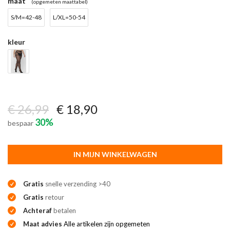
maat
(opgemeten maattabel)
S/M=42-48
L/XL=50-54
kleur
€ 26,99
€ 18,90
30%
bespaar
IN MIJN WINKELWAGEN
Gratis
snelle verzending >40
Gratis
retour
Achteraf
betalen
Maat advies
Alle artikelen zijn opgemeten