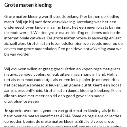
Grote maten kleding
Grote maten kleding wordt steeds belangrijker binnen de kleding
markt. Wij zijn blij met deze ontwikkeling. Jarenlang was het een
ondergeschoven kindje, maar nu krijgt het een eigen plaats binnen
de modewereld. We zien grote maten kleding en dames ook op de
internationale catwalks. De grote maten vrouw is aanwezig en laat
zichzelf zien. Grote maten fotomodellen zien we steeds meer op de
covers van grote modebladen. Een positieve ontwikkeling waar we
blij van worden.
Wij vrouwen willen er graag goed uitzien en kopen regelmatig iets
nieuws. Je goed voelen, er leuk uitzien, gaan hand in hand. Het is
net als een mooi cadeautje, als er een leuk papiertje omheen zit is
het cadeautje sowieso al leuker. Een goede outfit geeft een boost
aan je persoonlijkheid. Grote maten dames kleding is belangrijk om
alle vrouwen met meer dan 44 een goed gevoel en mooie
uitstraling te geven
Je spreekt over het algemeen van grote maten kleding, als je het
hebt over de maten vanaf maat 42/44. Waar de reguliere collecties
ophouden begint de grote maten kleding. Bij alle diverse grote
maten collecties die er zijn, wordt verschillend met de maatvoering