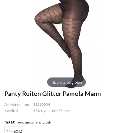
Tik om te vergroten
Panty Ruiten Glitter Pamela Mann
Artikelnummer:
31280004
Kwaliteit:
87% Nylon 13% Elastane
maat
(opgemeten maattabel)
44-46(XL)