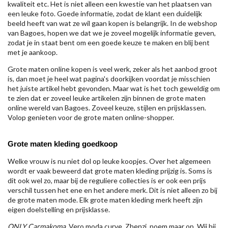
kwaliteit etc. Het is niet alleen een kwestie van het plaatsen van
een leuke foto. Goede informatie, zodat de klant een duidelijk
beeld heeft van wat ze wil gaan kopen is belangrijk. In de webshop
van Bagoes, hopen we dat we je zoveel mogelijk informatie geven,
zodat je in staat bent om een goede keuze te maken en blij bent
met je aankoop.
Grote maten online kopen is veel werk, zeker als het aanbod groot
is, dan moet je heel wat pagina's doorkijken voordat je misschien
het juiste artikel hebt gevonden. Maar wat is het toch geweldig om
te zien dat er zoveel leuke artikelen zijn binnen de grote maten
online wereld van Bagoes. Zoveel keuze, stijlen en prijsklassen.
Volop genieten voor de grote maten online-shopper.
Grote maten kleding goedkoop
Welke vrouw is nu niet dol op leuke koopjes. Over het algemeen
wordt er vaak beweerd dat grote maten kleding prijzig is. Soms is
dit ook wel zo, maar bij de reguliere collecties is er ook een prijs
verschil tussen het ene en het andere merk. Dit is niet alleen zo bij
de grote maten mode. Elk grote maten kleding merk heeft zijn
eigen doelstelling en prijsklasse.
ONLY Carmakoma
, Vero moda curve, Zhenzi, noem maar op. Wij bij