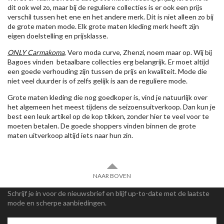
dit ook wel zo, maar bij de reguliere collecties is er ook een prijs
verschil tussen het ene en het andere merk. Dit is niet alleen zo bij
de grote maten mode. Elk grote maten kleding merk heeft zijn
eigen doelstelling en prijsklasse.
ONLY Carmakoma
, Vero moda curve, Zhenzi, noem maar op. Wij bij
Bagoes vinden betaalbare collecties erg belangrijk. Er moet altijd
een goede verhouding zijn tussen de prijs en kwaliteit. Mode die
niet veel duurder is of zelfs gelijk is aan de reguliere mode.
Grote maten kleding die nog goedkoper is, vind je natuurlijk over
het algemeen het meest tijdens de seizoensuitverkoop. Dan kun je
best een leuk artikel op de kop tikken, zonder hier te veel voor te
moeten betalen. De goede shoppers vinden binnen de grote
maten uitverkoop altijd iets naar hun zin.
NAAR BOVEN
Schrijf je in voor de nieuwsbrief en blijf up-to-date met de laatste
mode en scherpe aanbiedingen.