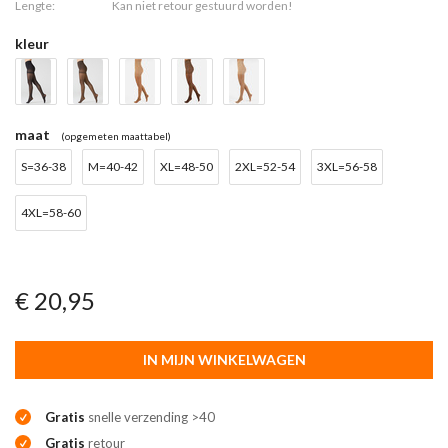
Lengte:
Kan niet retour gestuurd worden!
kleur
maat
(opgemeten maattabel)
S=36-38
M=40-42
XL=48-50
2XL=52-54
3XL=56-58
4XL=58-60
€ 20,95
IN MIJN WINKELWAGEN
Gratis
snelle verzending >40
Gratis
retour