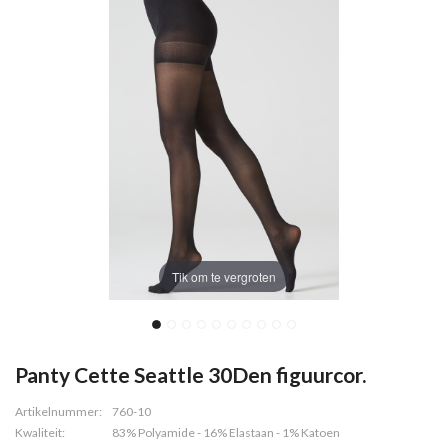
Tik om te vergroten
Panty Cette Seattle 30Den figuurcor.
Artikelnummer:
760-10
Kwaliteit:
83% Polyamide - 16% Elastaan - 1% Katoen