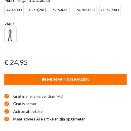
maat
(opgemeten maattabel)
44-46(XL)
48-50(2XL)
52-54(3XL)
56-58(4XL)
60-62(5XL)
kleur
€ 24,95
IN MIJN WINKELWAGEN
Gratis
snelle verzending >40
Gratis
retour
Achteraf
betalen
Maat advies
Alle artikelen zijn opgemeten