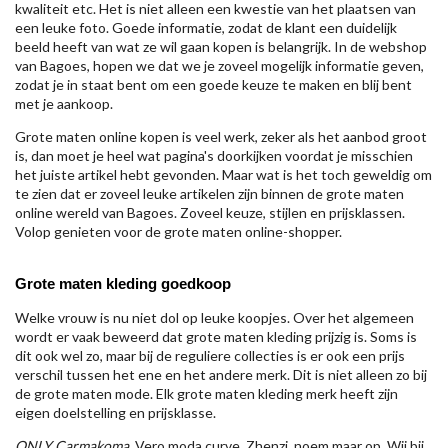
kwaliteit etc. Het is niet alleen een kwestie van het plaatsen van
een leuke foto. Goede informatie, zodat de klant een duidelijk
beeld heeft van wat ze wil gaan kopen is belangrijk. In de webshop
van Bagoes, hopen we dat we je zoveel mogelijk informatie geven,
zodat je in staat bent om een goede keuze te maken en blij bent
met je aankoop.
Grote maten online kopen is veel werk, zeker als het aanbod groot
is, dan moet je heel wat pagina's doorkijken voordat je misschien
het juiste artikel hebt gevonden. Maar wat is het toch geweldig om
te zien dat er zoveel leuke artikelen zijn binnen de grote maten
online wereld van Bagoes. Zoveel keuze, stijlen en prijsklassen.
Volop genieten voor de grote maten online-shopper.
Grote maten kleding goedkoop
Welke vrouw is nu niet dol op leuke koopjes. Over het algemeen
wordt er vaak beweerd dat grote maten kleding prijzig is. Soms is
dit ook wel zo, maar bij de reguliere collecties is er ook een prijs
verschil tussen het ene en het andere merk. Dit is niet alleen zo bij
de grote maten mode. Elk grote maten kleding merk heeft zijn
eigen doelstelling en prijsklasse.
ONLY Carmakoma
, Vero moda curve, Zhenzi, noem maar op. Wij bij