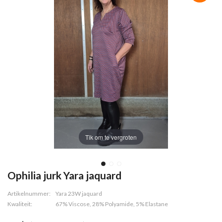
Tik om te vergroten
Ophilia jurk Yara jaquard
Artikelnummer:
Yara 23W jaquard
Kwaliteit:
67% Viscose, 28% Polyamide, 5% Elastane