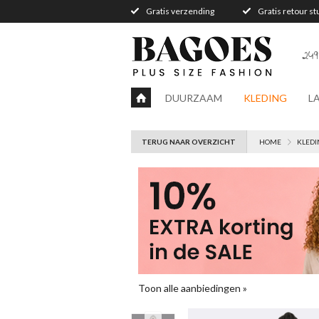
Gratis verzending
Gratis retour s
249
DUURZAAM
KLEDING
L
TERUG NAAR OVERZICHT
HOME
KLEDI
Toon alle aanbiedingen »