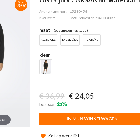
Sale
-35%
Artikelnummer:
15280456
Kwaliteit:
95% Polyester, 5% Elastane
maat
(opgemeten maattabel)
S=42/44
M=46/48
L=50/52
kleur
€ 36,99
€ 24,05
35%
bespaar
IN MIJN WINKELWAGEN
oten
Zet op wenslijst