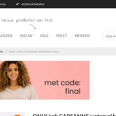
turen
Achteraf betalen
 nieuwe producten van Yest
AARZEN
NIEUW
SALE
FEEST
MERKEN
NG
ONLY JURK CARSANNE WATERVAL HALS
ONLY jurk CARSANNE waterval h