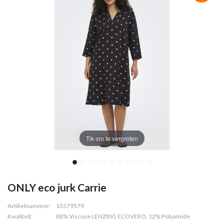
Tik om te vergroten
ONLY eco jurk Carrie
Artikelnummer:
15379579
Kwaliteit:
88% Viscose LENZING ECOVERO, 12% Polyamide