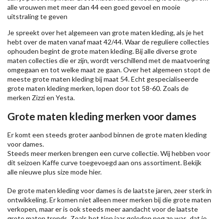
alle vrouwen met meer dan 44 een goed gevoel en mooie
uitstraling te geven
Je spreekt over het algemeen van grote maten kleding, als je het
hebt over de maten vanaf maat 42/44. Waar de reguliere collecties
ophouden begint de grote maten kleding. Bij alle diverse grote
maten collecties die er zijn, wordt verschillend met de maatvoering
omgegaan en tot welke maat ze gaan. Over het algemeen stopt de
meeste grote maten kleding bij maat 54. Echt gespecialiseerde
grote maten kleding merken, lopen door tot 58-60. Zoals de
merken
Zizzi
en Yesta.
Grote maten kleding merken voor dames
Er komt een steeds groter aanbod binnen de grote maten kleding
voor dames.
Steeds meer merken brengen een curve collectie. Wij hebben voor
dit seizoen
Kaffe
curve toegevoegd aan ons assortiment. Bekijk
alle nieuwe
plus size mode
hier.
De grote maten kleding voor dames is de laatste jaren, zeer sterk in
ontwikkeling. Er komen niet alleen meer merken bij die grote maten
verkopen, maar er is ook steeds meer aandacht voor de laatste
grote maten trends. Zoals het tien jaar geleden nog zo was, dat je