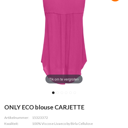
Tik om te vergroten
ONLY ECO blouse CARJETTE
Artikelnummer:
15323372
Kwaliteit:
100% Viscose Livaeco by Birla Cellulose