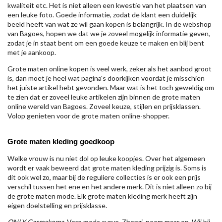
kwaliteit etc. Het is niet alleen een kwestie van het plaatsen van
een leuke foto. Goede informatie, zodat de klant een duidelijk
beeld heeft van wat ze wil gaan kopen is belangrijk. In de webshop
van Bagoes, hopen we dat we je zoveel mogelijk informatie geven,
zodat je in staat bent om een goede keuze te maken en blij bent
met je aankoop.
Grote maten online kopen is veel werk, zeker als het aanbod groot
is, dan moet je heel wat pagina's doorkijken voordat je misschien
het juiste artikel hebt gevonden. Maar wat is het toch geweldig om
te zien dat er zoveel leuke artikelen zijn binnen de grote maten
online wereld van Bagoes. Zoveel keuze, stijlen en prijsklassen.
Volop genieten voor de grote maten online-shopper.
Grote maten kleding goedkoop
Welke vrouw is nu niet dol op leuke koopjes. Over het algemeen
wordt er vaak beweerd dat grote maten kleding prijzig is. Soms is
dit ook wel zo, maar bij de reguliere collecties is er ook een prijs
verschil tussen het ene en het andere merk. Dit is niet alleen zo bij
de grote maten mode. Elk grote maten kleding merk heeft zijn
eigen doelstelling en prijsklasse.
ONLY Carmakoma
, Vero moda curve, Zhenzi, noem maar op. Wij bij