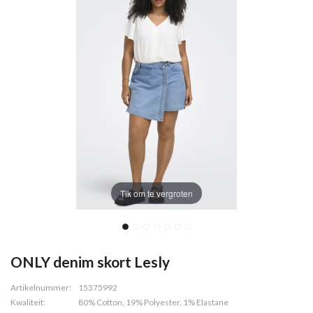
Tik om te vergroten
ONLY denim skort Lesly
Artikelnummer:
15375992
Kwaliteit:
80% Cotton, 19% Polyester, 1% Elastane