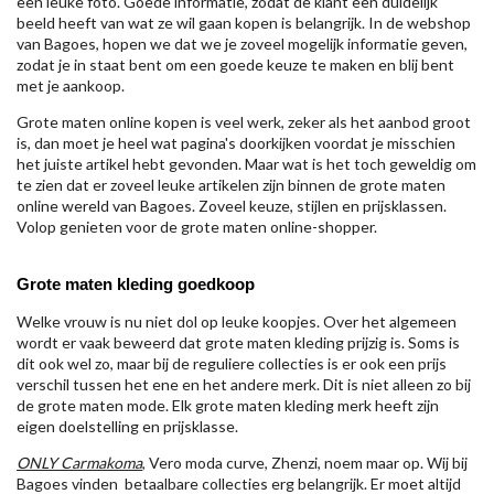
een leuke foto. Goede informatie, zodat de klant een duidelijk
beeld heeft van wat ze wil gaan kopen is belangrijk. In de webshop
van Bagoes, hopen we dat we je zoveel mogelijk informatie geven,
zodat je in staat bent om een goede keuze te maken en blij bent
met je aankoop.
Grote maten online kopen is veel werk, zeker als het aanbod groot
is, dan moet je heel wat pagina's doorkijken voordat je misschien
het juiste artikel hebt gevonden. Maar wat is het toch geweldig om
te zien dat er zoveel leuke artikelen zijn binnen de grote maten
online wereld van Bagoes. Zoveel keuze, stijlen en prijsklassen.
Volop genieten voor de grote maten online-shopper.
Grote maten kleding goedkoop
Welke vrouw is nu niet dol op leuke koopjes. Over het algemeen
wordt er vaak beweerd dat grote maten kleding prijzig is. Soms is
dit ook wel zo, maar bij de reguliere collecties is er ook een prijs
verschil tussen het ene en het andere merk. Dit is niet alleen zo bij
de grote maten mode. Elk grote maten kleding merk heeft zijn
eigen doelstelling en prijsklasse.
ONLY Carmakoma
, Vero moda curve, Zhenzi, noem maar op. Wij bij
Bagoes vinden betaalbare collecties erg belangrijk. Er moet altijd