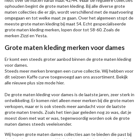
hebt over de maten vanaf maat 42/44. Waar de reguliere collecties
ophouden begint de grote maten kleding. Bij alle diverse grote
maten collecties die er zijn, wordt verschillend met de maatvoering
omgegaan en tot welke maat ze gaan. Over het algemeen stopt de
meeste grote maten kleding bij maat 54. Echt gespecialiseerde
grote maten kleding merken, lopen door tot 58-60. Zoals de
merken
Zizzi
en Yesta.
Grote maten kleding merken voor dames
Er komt een steeds groter aanbod binnen de grote maten kleding
voor dames.
Steeds meer merken brengen een curve collectie. Wij hebben voor
dit seizoen
Kaffe
curve toegevoegd aan ons assortiment. Bekijk
alle nieuwe
plus size mode
hier.
De grote maten kleding voor dames is de laatste jaren, zeer sterk in
ontwikkeling. Er komen niet alleen meer merken bij die grote maten
verkopen, maar er is ook steeds meer aandacht voor de laatste
grote maten trends. Zoals het tien jaar geleden nog zo was, dat je
moest doen met wat er was, tegenwoordig worden ook de grote
maten dames steeds veeleisender.
Wij hopen grote maten dames collecties aan te bieden die past bij