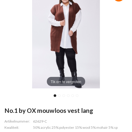
Tik om te vergroten
No.1 by OX mouwloos vest lang
Artikelnummer:
62629-C
Kwaliteit:
50% acrylic 25% polyester 15% wool 5% mohair 5% sp