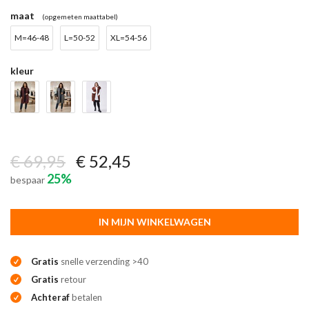
maat
(opgemeten maattabel)
M=46-48
L=50-52
XL=54-56
kleur
€ 69,95
€ 52,45
25%
bespaar
IN MIJN WINKELWAGEN
Gratis
snelle verzending >40
Gratis
retour
Achteraf
betalen