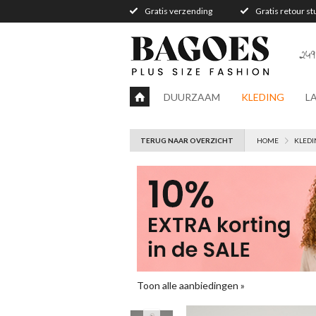
Gratis verzending
Gratis retour s
249
DUURZAAM
KLEDING
L
TERUG NAAR OVERZICHT
HOME
KLEDI
Toon alle aanbiedingen »