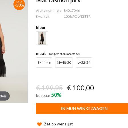
Sale
-50%
Artikelnummer:
84017046
Kwaliteit:
100%POLYESTER
kleur
maat
(opgemeten maattabel)
S=44-46
M=48-50
L=52-54
€ 199,95
€ 100,00
50%
bespaar
oten
IN MIJN WINKELWAGEN
Zet op wenslijst