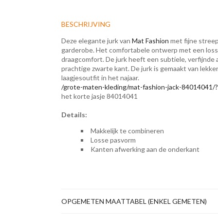
BESCHRIJVING
Deze elegante jurk van
Mat Fashion
met fijne streep
garderobe. Het comfortabele ontwerp met een losse 
draagcomfort. De jurk heeft een subtiele, verfijnd
prachtige zwarte kant. De jurk is gemaakt van lekke
laagjesoutfit in het najaar.
/grote-maten-kleding/mat-fashion-jack-84014041/?
het korte jasje 84014041
Details:
Makkelijk te combineren
Losse pasvorm
Kanten afwerking aan de onderkant
OPGEMETEN MAATTABEL (ENKEL GEMETEN)