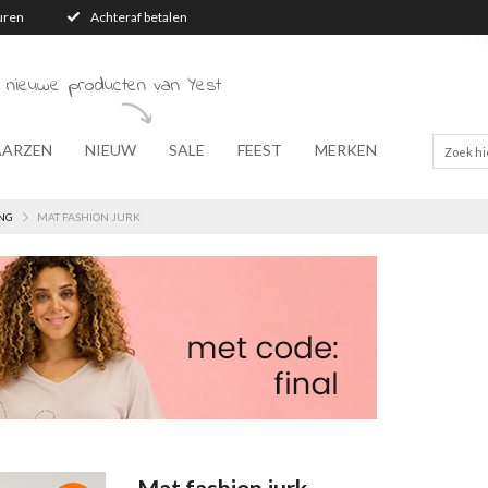
turen
Achteraf betalen
 nieuwe producten van Yest
AARZEN
NIEUW
SALE
FEEST
MERKEN
NG
MAT FASHION JURK
Mat fashion jurk