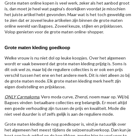
Grote maten online kopen is veel werk, zeker als het aanbod groot
is, dan moet je heel wat pagina's doorkijken voordat je misschien
het juiste artikel hebt gevonden. Maar wat is het toch geweldig om
te zien dat er zoveel leuke artikelen zijn binnen de grote maten
online wereld van Bagoes. Zoveel keuze, stijlen en prijsklassen.
Volop genieten voor de grote maten online-shopper.
Grote maten kleding goedkoop
Welke vrouw is nu niet dol op leuke koopjes. Over het algemeen
wordt er vaak beweerd dat grote maten kleding prijzig is. Soms is
dit ook wel zo, maar bij de reguliere collecties is er ook een prijs
verschil tussen het ene en het andere merk. Dit is niet alleen zo bij
de grote maten mode. Elk grote maten kleding merk heeft zijn
eigen doelstelling en prijsklasse.
ONLY Carmakoma
, Vero moda curve, Zhenzi, noem maar op. Wij bij
Bagoes vinden betaalbare collecties erg belangrijk. Er moet altijd
een goede verhouding zijn tussen de prijs en kwaliteit. Mode die
niet veel duurder is of zelfs gelijk is aan de reguliere mode.
Grote maten kleding die nog goedkoper is, vind je natuurlijk over
het algemeen het meest tijdens de seizoensuitverkoop. Dan kun je
best een leuk artikel op de kop tikken, zonder hier te veel voor te