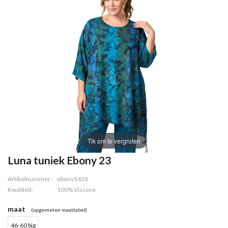
Tik om te vergroten
Luna tuniek Ebony 23
Artikelnummer:
ebony5438
Kwaliteit:
100% Viscose
maat
(opgemeten maattabel)
46-60 big