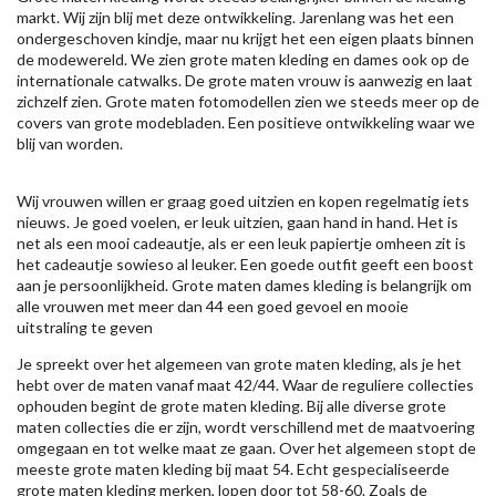
markt. Wij zijn blij met deze ontwikkeling. Jarenlang was het een
ondergeschoven kindje, maar nu krijgt het een eigen plaats binnen
de modewereld. We zien grote maten kleding en dames ook op de
internationale catwalks. De grote maten vrouw is aanwezig en laat
zichzelf zien. Grote maten fotomodellen zien we steeds meer op de
covers van grote modebladen. Een positieve ontwikkeling waar we
blij van worden.
Wij vrouwen willen er graag goed uitzien en kopen regelmatig iets
nieuws. Je goed voelen, er leuk uitzien, gaan hand in hand. Het is
net als een mooi cadeautje, als er een leuk papiertje omheen zit is
het cadeautje sowieso al leuker. Een goede outfit geeft een boost
aan je persoonlijkheid. Grote maten dames kleding is belangrijk om
alle vrouwen met meer dan 44 een goed gevoel en mooie
uitstraling te geven
Je spreekt over het algemeen van grote maten kleding, als je het
hebt over de maten vanaf maat 42/44. Waar de reguliere collecties
ophouden begint de grote maten kleding. Bij alle diverse grote
maten collecties die er zijn, wordt verschillend met de maatvoering
omgegaan en tot welke maat ze gaan. Over het algemeen stopt de
meeste grote maten kleding bij maat 54. Echt gespecialiseerde
grote maten kleding merken, lopen door tot 58-60. Zoals de