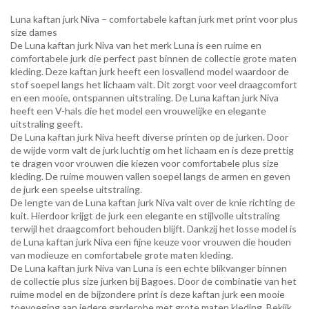
Luna kaftan jurk Niva – comfortabele kaftan jurk met print voor plus
size dames
De Luna kaftan jurk Niva van het merk Luna is een ruime en
comfortabele jurk die perfect past binnen de collectie grote maten
kleding. Deze kaftan jurk heeft een losvallend model waardoor de
stof soepel langs het lichaam valt. Dit zorgt voor veel draagcomfort
en een mooie, ontspannen uitstraling. De Luna kaftan jurk Niva
heeft een V-hals die het model een vrouwelijke en elegante
uitstraling geeft.
De Luna kaftan jurk Niva heeft diverse printen op de jurken. Door
de wijde vorm valt de jurk luchtig om het lichaam en is deze prettig
te dragen voor vrouwen die kiezen voor comfortabele plus size
kleding. De ruime mouwen vallen soepel langs de armen en geven
de jurk een speelse uitstraling.
De lengte van de Luna kaftan jurk Niva valt over de knie richting de
kuit. Hierdoor krijgt de jurk een elegante en stijlvolle uitstraling
terwijl het draagcomfort behouden blijft. Dankzij het losse model is
de Luna kaftan jurk Niva een fijne keuze voor vrouwen die houden
van modieuze en comfortabele grote maten kleding.
De Luna kaftan jurk Niva van Luna is een echte blikvanger binnen
de collectie plus size jurken bij Bagoes. Door de combinatie van het
ruime model en de bijzondere print is deze kaftan jurk een mooie
toevoeging aan iedere garderobe met grote maten kleding. Bekijk