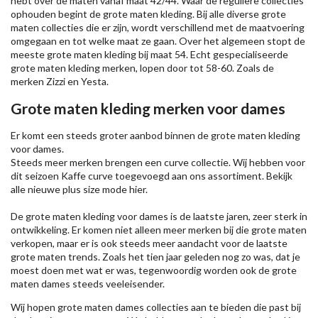
hebt over de maten vanaf maat 42/44. Waar de reguliere collecties
ophouden begint de grote maten kleding. Bij alle diverse grote
maten collecties die er zijn, wordt verschillend met de maatvoering
omgegaan en tot welke maat ze gaan. Over het algemeen stopt de
meeste grote maten kleding bij maat 54. Echt gespecialiseerde
grote maten kleding merken, lopen door tot 58-60. Zoals de
merken
Zizzi
en Yesta.
Grote maten kleding merken voor dames
Er komt een steeds groter aanbod binnen de grote maten kleding
voor dames.
Steeds meer merken brengen een curve collectie. Wij hebben voor
dit seizoen
Kaffe
curve toegevoegd aan ons assortiment. Bekijk
alle nieuwe
plus size mode
hier.
De grote maten kleding voor dames is de laatste jaren, zeer sterk in
ontwikkeling. Er komen niet alleen meer merken bij die grote maten
verkopen, maar er is ook steeds meer aandacht voor de laatste
grote maten trends. Zoals het tien jaar geleden nog zo was, dat je
moest doen met wat er was, tegenwoordig worden ook de grote
maten dames steeds veeleisender.
Wij hopen grote maten dames collecties aan te bieden die past bij