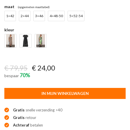
maat
(opgemeten maattabel)
1=42
2=44
3=46
4=48-50
5=52-54
kleur
€ 79,95
€ 24,00
70%
bespaar
IN MIJN WINKELWAGEN
Gratis
snelle verzending >40
Gratis
retour
Achteraf
betalen