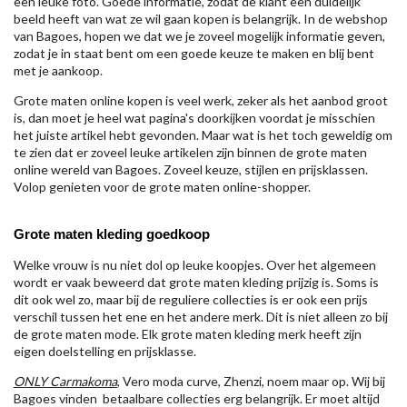
een leuke foto. Goede informatie, zodat de klant een duidelijk
beeld heeft van wat ze wil gaan kopen is belangrijk. In de webshop
van Bagoes, hopen we dat we je zoveel mogelijk informatie geven,
zodat je in staat bent om een goede keuze te maken en blij bent
met je aankoop.
Grote maten online kopen is veel werk, zeker als het aanbod groot
is, dan moet je heel wat pagina's doorkijken voordat je misschien
het juiste artikel hebt gevonden. Maar wat is het toch geweldig om
te zien dat er zoveel leuke artikelen zijn binnen de grote maten
online wereld van Bagoes. Zoveel keuze, stijlen en prijsklassen.
Volop genieten voor de grote maten online-shopper.
Grote maten kleding goedkoop
Welke vrouw is nu niet dol op leuke koopjes. Over het algemeen
wordt er vaak beweerd dat grote maten kleding prijzig is. Soms is
dit ook wel zo, maar bij de reguliere collecties is er ook een prijs
verschil tussen het ene en het andere merk. Dit is niet alleen zo bij
de grote maten mode. Elk grote maten kleding merk heeft zijn
eigen doelstelling en prijsklasse.
ONLY Carmakoma
, Vero moda curve, Zhenzi, noem maar op. Wij bij
Bagoes vinden betaalbare collecties erg belangrijk. Er moet altijd