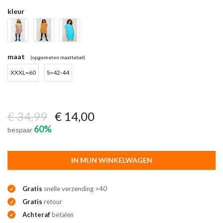
kleur
maat
(opgemeten maattabel)
XXXL=60
S=42-44
€ 34,99
€ 14,00
60%
bespaar
IN MIJN WINKELWAGEN
Gratis
snelle verzending >40
Gratis
retour
Achteraf
betalen